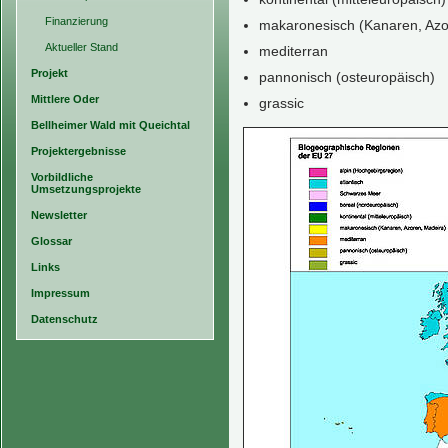
Finanzierung
makaronesisch (Kanaren, Azo
Aktueller Stand
mediterran
Projekt
pannonisch (osteuropäisch)
Mittlere Oder
grassic
Bellheimer Wald mit Queichtal
Projektergebnisse
Vorbildliche
Umsetzungsprojekte
Newsletter
Glossar
Links
Impressum
Datenschutz