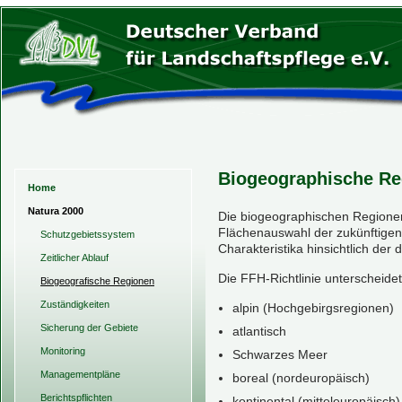
Biogeographische Re
Home
Natura 2000
Die biogeographischen Regionen
Flächenauswahl der zukünftigen
Schutzgebietssystem
Charakteristika hinsichtlich d
Zeitlicher Ablauf
Die FFH-Richtlinie unterscheid
Biogeografische Regionen
Zuständigkeiten
alpin (Hochgebirgsregionen)
Sicherung der Gebiete
atlantisch
Monitoring
Schwarzes Meer
Managementpläne
boreal (nordeuropäisch)
Berichtspflichten
kontinental (mitteleuropäisch)