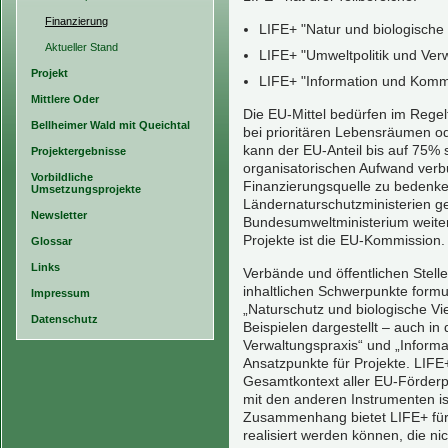
Finanzierung
LIFE+ "Natur und biologische V
Aktueller Stand
LIFE+ "Umweltpolitik und Ver
Projekt
LIFE+ "Information und Komm
Mittlere Oder
Die EU-Mittel bedürfen im Regel
Bellheimer Wald mit Queichtal
bei prioritären Lebensräumen od
kann der EU-Anteil bis auf 75%
Projektergebnisse
organisatorischen Aufwand verbu
Vorbildliche
Finanzierungsquelle zu bedenke
Umsetzungsprojekte
Ländernaturschutzministerien ge
Newsletter
Bundesumweltministerium weiterg
Projekte ist die EU-Kommission.
Glossar
Links
Verbände und öffentlichen Stelle
inhaltlichen Schwerpunkte form
Impressum
„Naturschutz und biologische Vie
Datenschutz
Beispielen dargestellt – auch i
Verwaltungspraxis“ und „Inform
Ansatzpunkte für Projekte. LIF
Gesamtkontext aller EU-Förder
mit den anderen Instrumenten ist
Zusammenhang bietet LIFE+ für
realisiert werden können, die n