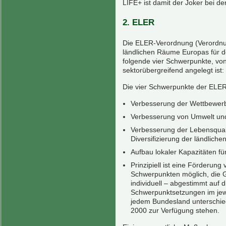
LIFE+ ist damit der Joker bei 
2. ELER
Die ELER-Verordnung (Verordnung
ländlichen Räume Europas für de
folgende vier Schwerpunkte, v
sektorübergreifend angelegt ist:
Die vier Schwerpunkte der ELE
Verbesserung der Wettbewerbs
Verbesserung von Umwelt und
Verbesserung der Lebensqual
Diversifizierung der ländliche
Aufbau lokaler Kapazitäten f
Prinzipiell ist eine Förderun
Schwerpunkten möglich, die G
individuell – abgestimmt auf 
Schwerpunktsetzungen im jewe
jedem Bundesland unterschied
2000 zur Verfügung stehen.