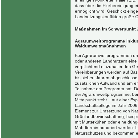
In einigen konkreten Fällen z.B. 
dass über die Flurbereinigung 
ermöglicht wird. Geschickt eing
Landnutzungskonflikten große 
Maßnahmen im Schwerpunkt 
Agrarumweltprogramme inklus
Waldumweltmaßnahmen
Bei Agrarumweltprogrammen und
oder anderen Landnutzern eine u
verpflichtend einzuhaltenden Ge
Vereinbarungen werden auf Basis 
bis sieben Jahren abgeschlossen
zusätzlichen Aufwand und am en
Teilnahme am Programm hat. Der 
der Agrarumweltprogramme, bei 
Mittelpunkt steht. Laut einer E
Landschaftspflege im Jahr 2006 
Element zur Umsetzung von Nat
Grünlandbewirtschaftung, beisp
mit Mutterkühen oder eine düng
Mahdtermin honoriert werden. L
Naturschutzes und bekommen ein